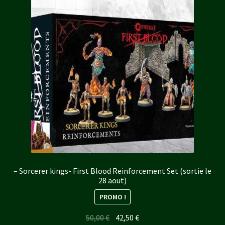
– Sorcerer kings- First Blood Reinforcement Set (sortie le
28 aout)
PROMO !
Le
Le
50,00
€
42,50
€