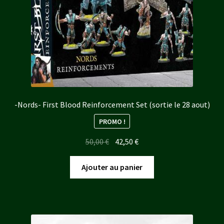
-Nords- First Blood Reinforcement Set (sortie le 28 aout)
PROMO !
Le
Le
50,00
€
42,50
€
prix
prix
initial
actuel
Ajouter au panier
était :
est :
50,00 €.
42,50 €.