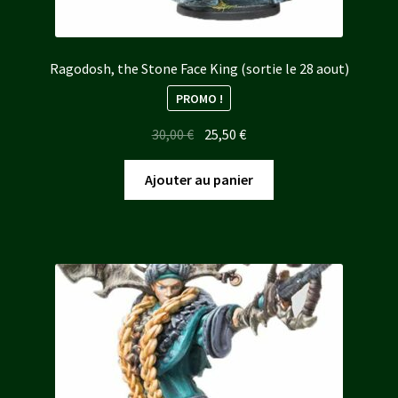
Ragodosh, the Stone Face King (sortie le 28 aout)
PROMO !
Le
Le
30,00
€
25,50
€
prix
prix
initial
actuel
Ajouter au panier
était :
est :
30,00 €.
25,50 €.