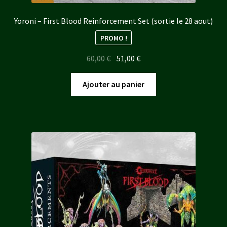
Yoroni – First Blood Reinforcement Set (sortie le 28 aout)
PROMO !
Le
Le
60,00
€
51,00
€
prix
prix
initial
actuel
Ajouter au panier
était :
est :
60,00 €.
51,00 €.