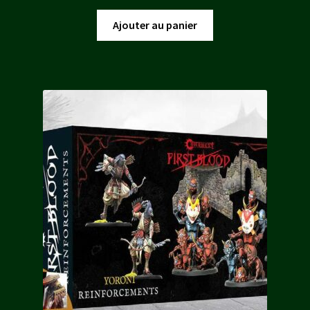
prix
prix
initial
actuel
Ajouter au panier
était :
est :
50,00 €.
42,50 €.