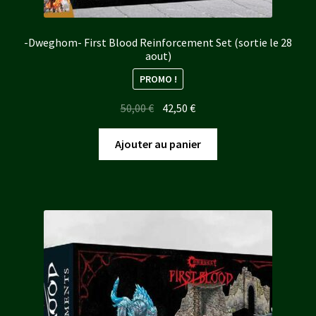
-Dweghom- First Blood Reinforcement Set (sortie le 28
aout)
PROMO !
Le
Le
50,00
€
42,50
€
prix
prix
initial
actuel
Ajouter au panier
était :
est :
50,00 €.
42,50 €.