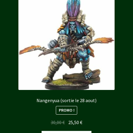
Nangenyua (sortie le 28 aout)
PROMO !
Le
Le
30,00
€
25,50
€
prix
prix