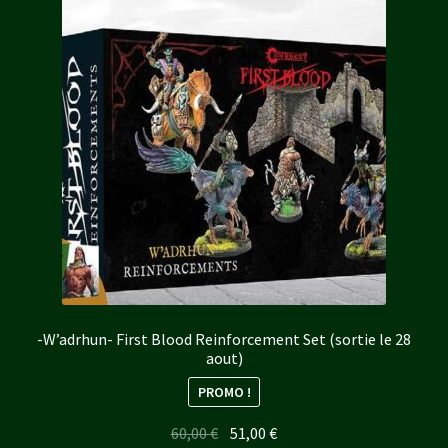
-W’adrhun- First Blood Reinforcement Set (sortie le 28
aout)
PROMO !
Le
Le
60,00
€
51,00
€