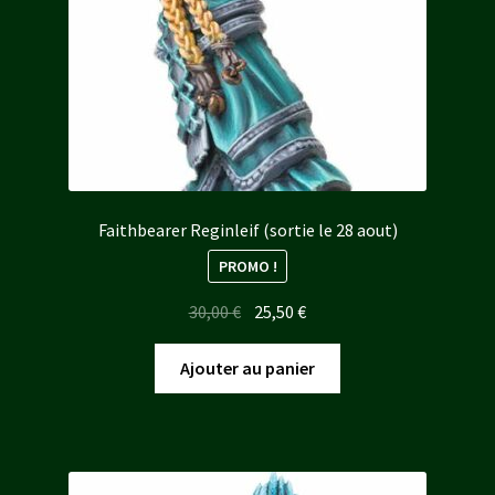
Faithbearer Reginleif (sortie le 28 aout)
PROMO !
Le
Le
30,00
€
25,50
€
prix
prix
initial
actuel
Ajouter au panier
était :
est :
30,00 €.
25,50 €.