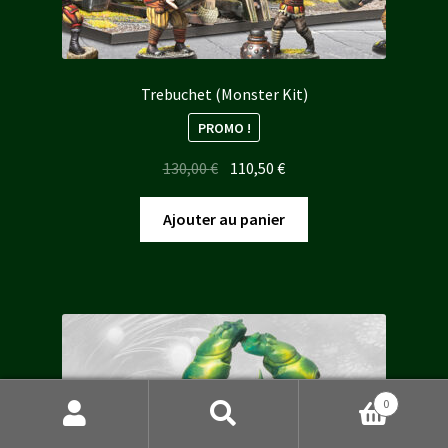
Trebuchet (Monster Kit)
PROMO !
Le
Le
130,00
€
110,50
€
prix
prix
initial
actuel
Ajouter au panier
était :
est :
130,00 €.
110,50 €.
0
Recherche
Recherche