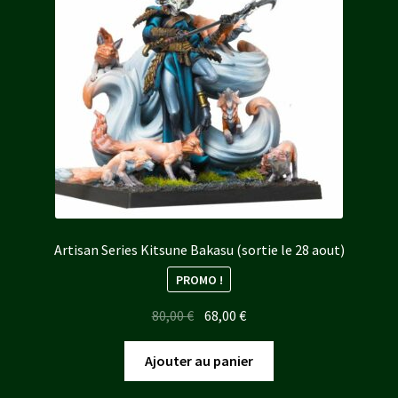
Artisan Series Kitsune Bakasu (sortie le 28 aout)
PROMO !
Le
Le
80,00
€
68,00
€
prix
prix
initial
actuel
Ajouter au panier
était :
est :