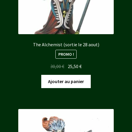
The Alchemist (sortie le 28 aout)
PROMO !
Le
Le
30,00
€
25,50
€
prix
prix
initial
actuel
Ajouter au panier
était :
est :
30,00 €.
25,50 €.