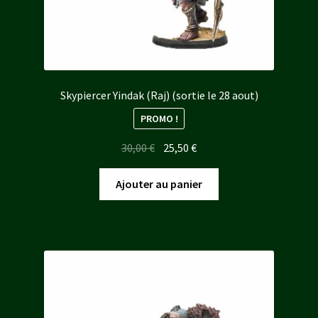
Skypiercer Yindak (Raj) (sortie le 28 aout)
PROMO !
Le
Le
30,00
€
25,50
€
prix
prix
initial
actuel
Ajouter au panier
était :
est :
30,00 €.
25,50 €.