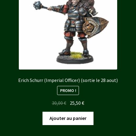
Erich Schurr (Imperial Officer) (sortie le 28 aout)
PROMO !
Le
Le
30,00
€
25,50
€
prix
prix
initial
actuel
Ajouter au panier
était :
est :
30,00 €.
25,50 €.