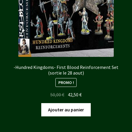
-Hundred Kingdoms- First Blood Reinforcement Set
(sortie le 28 aout)
PROMO !
Le
Le
50,00
€
42,50
€
prix
prix
initial
actuel
Ajouter au panier
était :
est :
50,00 €.
42,50 €.