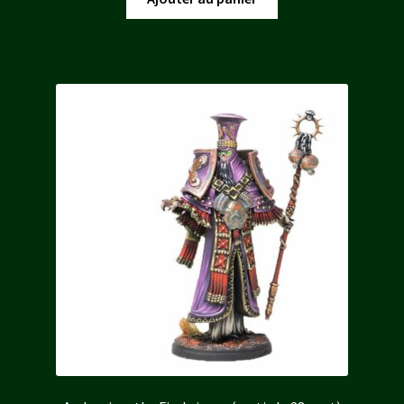
était :
est :
30,00 €.
25,50 €.