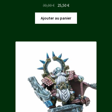
Le
Le
30,00
€
25,50
€
prix
prix
initial
actuel
Ajouter au panier
était :
est :
30,00 €.
25,50 €.