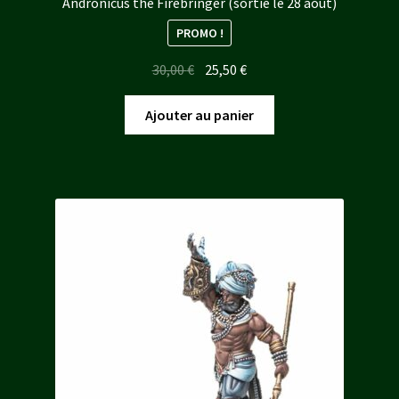
Andronicus the Firebringer (sortie le 28 aout)
PROMO !
Le
Le
30,00
€
25,50
€
prix
prix
initial
actuel
Ajouter au panier
était :
est :
30,00 €.
25,50 €.