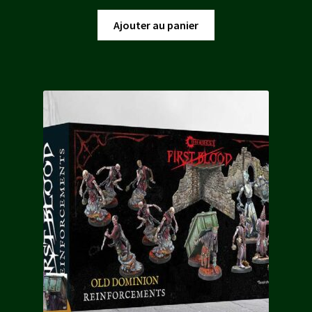
prix
prix
initial
actuel
Ajouter au panier
était :
est :
60,00 €.
51,00 €.