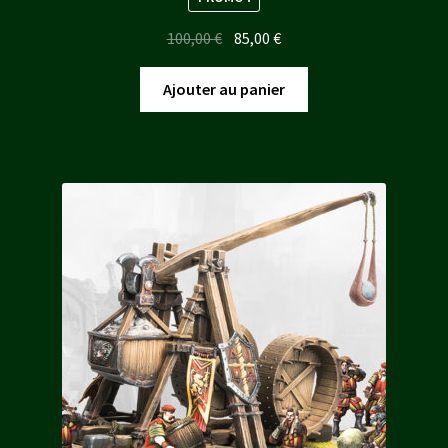
Le
Le
100,00
€
85,00
€
prix
prix
initial
actuel
Ajouter au panier
était :
est :
100,00 €.
85,00 €.