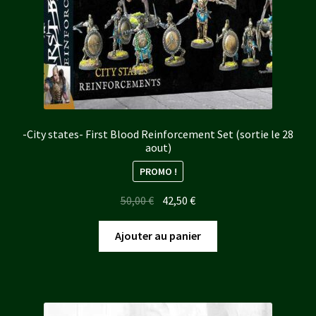
-City states- First Blood Reinforcement Set (sortie le 28
aout)
PROMO !
Le
Le
50,00
€
42,50
€
prix
prix
initial
actuel
Ajouter au panier
était :
est :
50,00 €.
42,50 €.