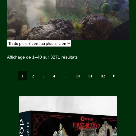
Trié
Affichage de 1–40 sur 3271 résultats
du
plus
1
2
3
4
…
80
81
82
récent
au
plus
ancien