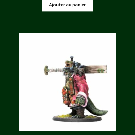
initial
actuel
Ajouter au panier
était :
est :
30,00 €.
25,50 €.