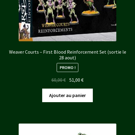
Weaver Courts – First Blood Reinforcement Set (sortie le
28 aout)
PROMO !
Le
Le
60,00
€
51,00
€
prix
prix
initial
actuel
Ajouter au panier
était :
est :
60,00 €.
51,00 €.