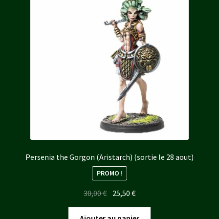
Persenia the Gorgon (Aristarch) (sortie le 28 aout)
PROMO !
Le
Le
30,00
€
25,50
€
prix
prix
initial
actuel
Ajouter au panier