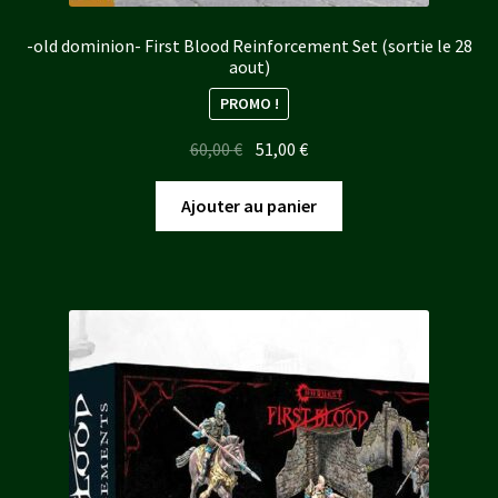
-old dominion- First Blood Reinforcement Set (sortie le 28
aout)
PROMO !
Le
Le
60,00
€
51,00
€
prix
prix
initial
actuel
Ajouter au panier
était :
est :
60,00 €.
51,00 €.