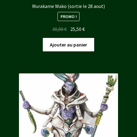
Murakame Wako (sortie le 28 aout)
PROMO !
Le
Le
30,00
€
25,50
€
prix
prix
initial
actuel
Ajouter au panier
était :
est :
30,00 €.
25,50 €.