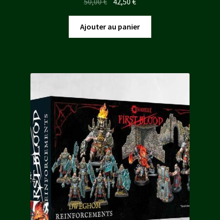
Le
Le
50,00
€
42,50
€
prix
prix
initial
actuel
Ajouter au panier
était :
est :
50,00 €.
42,50 €.